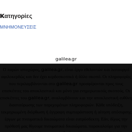
Kατηγορίες
ΜΝΗΜΟΝΕΥΣΕΙΣ
galilea.gr
Ο παρών ιστοχώρος, galilea.gr, είναι έργο εθελοντών και λειτουργεί
αφιλοκερδώς και δεν έχει κερδοσκοπικό ή άλλο σκοπό. Οι πληροφορίες
που περιλαμβάνονται στο galilea.gr προσφέρονται προς τους
επισκέπτες του αποκλειστικά και μόνο για ενημερωτικούς σκοπούς. Οι
επισκέπτες του galilea.gr, αναλαμβάνουν και την αποκλειστική ευθύνη
διασταύρωσης των παρεχομένων πληροφοριών. Κάθε υπόδειξη,
τεκμηριωμένη διόρθωση ή έγγραφη συμπαράσταση ή αίτηση απόσυρσης
έργων με πνευματικά δικαιώματα είναι ευπρόσδεκτη. Εάν, δίχως την
πρόθεσή μας θίγουμε πνευματικά δικαιώματα, παρακαλούμε για την