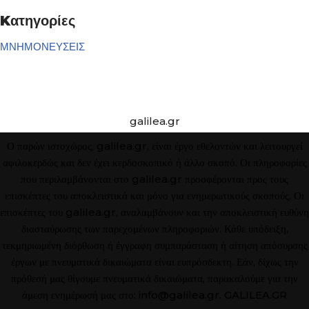
Kατηγορίες
ΜΝΗΜΟΝΕΥΣΕΙΣ
galilea.gr
Ο παρών ιστοχώρος, galilea.gr, είναι έργο εθελοντών και λειτουργεί
αφιλοκερδώς και δεν έχει κερδοσκοπικό ή άλλο σκοπό. Οι πληροφορίες
που περιλαμβάνονται στο galilea.gr προσφέρονται προς τους
επισκέπτες του αποκλειστικά και μόνο για ενημερωτικούς σκοπούς. Οι
επισκέπτες του galilea.gr, αναλαμβάνουν και την αποκλειστική ευθύνη
διασταύρωσης των παρεχομένων πληροφοριών. Κάθε υπόδειξη,
τεκμηριωμένη διόρθωση ή έγγραφη συμπαράσταση ή αίτηση απόσυρσης
έργων με πνευματικά δικαιώματα είναι ευπρόσδεκτη. Εάν, δίχως την
πρόθεσή μας θίγουμε πνευματικά δικαιώματα, παρακαλούμε για την
άμεση ενημέρωσή μας στο: info@galilea.gr.
GALILEA.GR