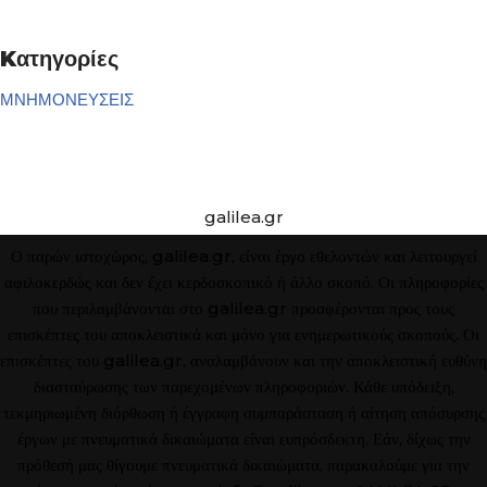
Kατηγορίες
ΜΝΗΜΟΝΕΥΣΕΙΣ
galilea.gr
Ο παρών ιστοχώρος, galilea.gr, είναι έργο εθελοντών και λειτουργεί
αφιλοκερδώς και δεν έχει κερδοσκοπικό ή άλλο σκοπό. Οι πληροφορίες
που περιλαμβάνονται στο galilea.gr προσφέρονται προς τους
επισκέπτες του αποκλειστικά και μόνο για ενημερωτικούς σκοπούς. Οι
επισκέπτες του galilea.gr, αναλαμβάνουν και την αποκλειστική ευθύνη
διασταύρωσης των παρεχομένων πληροφοριών. Κάθε υπόδειξη,
τεκμηριωμένη διόρθωση ή έγγραφη συμπαράσταση ή αίτηση απόσυρσης
έργων με πνευματικά δικαιώματα είναι ευπρόσδεκτη. Εάν, δίχως την
πρόθεσή μας θίγουμε πνευματικά δικαιώματα, παρακαλούμε για την