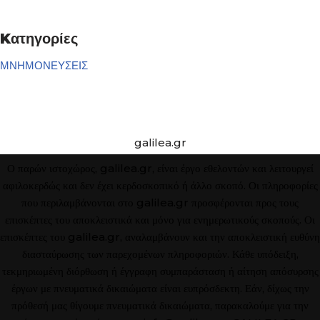
Kατηγορίες
ΜΝΗΜΟΝΕΥΣΕΙΣ
galilea.gr
Ο παρών ιστοχώρος, galilea.gr, είναι έργο εθελοντών και λειτουργεί
αφιλοκερδώς και δεν έχει κερδοσκοπικό ή άλλο σκοπό. Οι πληροφορίες
που περιλαμβάνονται στο galilea.gr προσφέρονται προς τους
επισκέπτες του αποκλειστικά και μόνο για ενημερωτικούς σκοπούς. Οι
επισκέπτες του galilea.gr, αναλαμβάνουν και την αποκλειστική ευθύνη
διασταύρωσης των παρεχομένων πληροφοριών. Κάθε υπόδειξη,
τεκμηριωμένη διόρθωση ή έγγραφη συμπαράσταση ή αίτηση απόσυρσης
έργων με πνευματικά δικαιώματα είναι ευπρόσδεκτη. Εάν, δίχως την
πρόθεσή μας θίγουμε πνευματικά δικαιώματα, παρακαλούμε για την