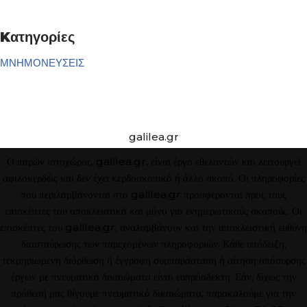
Kατηγορίες
ΜΝΗΜΟΝΕΥΣΕΙΣ
galilea.gr
Ο παρών ιστοχώρος, galilea.gr, είναι έργο εθελοντών και λειτουργεί
αφιλοκερδώς και δεν έχει κερδοσκοπικό ή άλλο σκοπό. Οι πληροφορίες
που περιλαμβάνονται στο galilea.gr προσφέρονται προς τους
επισκέπτες του αποκλειστικά και μόνο για ενημερωτικούς σκοπούς. Οι
επισκέπτες του galilea.gr, αναλαμβάνουν και την αποκλειστική ευθύνη
διασταύρωσης των παρεχομένων πληροφοριών. Κάθε υπόδειξη,
τεκμηριωμένη διόρθωση ή έγγραφη συμπαράσταση ή αίτηση απόσυρσης
έργων με πνευματικά δικαιώματα είναι ευπρόσδεκτη. Εάν, δίχως την
πρόθεσή μας θίγουμε πνευματικά δικαιώματα, παρακαλούμε για την